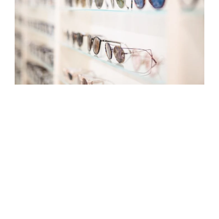
1977
Günther M. Allesch eröffnet Allesch Optik in Klagenfurt.
1980
Das anfangs kleine Geschäftslokal wird vergrößert.
2005
Tochter Valentina absolviert die Fachhochschule der